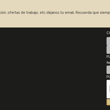
ación, ofertas de trabajo, etc déjanos tu email. Recuerda que sie
C
Pl
fi
Pl