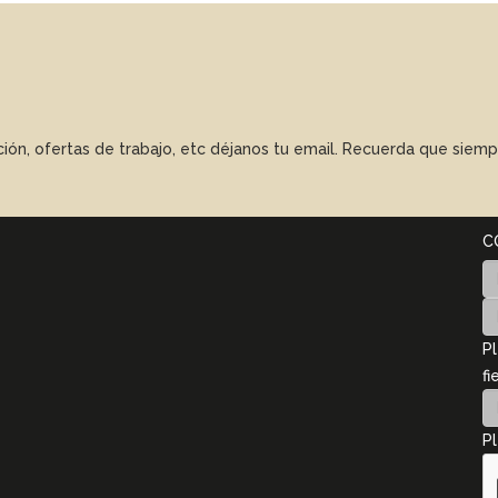
ación, ofertas de trabajo, etc déjanos tu email. Recuerda que sie
C
Pl
fi
Pl