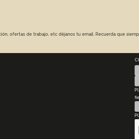
ación, ofertas de trabajo, etc déjanos tu email. Recuerda que sie
C
Pl
fi
Pl