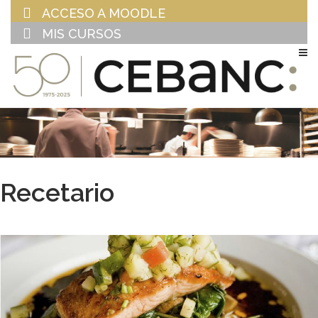
ACCESO A MOODLE
MIS CURSOS
EU
ES
Recetario