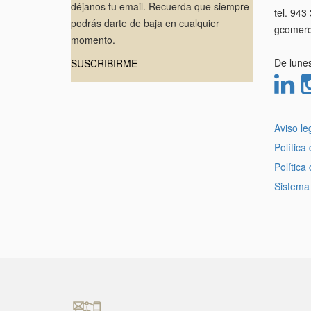
déjanos tu email. Recuerda que siempre
tel. 943
podrás darte de baja en cualquier
gcomerc
momento.
De lunes
SUSCRIBIRME
Aviso le
Política
Política
Sistema 