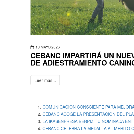
13 MAYO 2026
CEBANC IMPARTIRÁ UN NUEV
DE ADIESTRAMIENTO CANIN
Leer más...
COMUNICACIÓN CONSCIENTE PARA MEJORA
CEBANC ACOGE LA PRESENTACIÓN DEL PLA
LA IKASENPRESA BERPIZ-TU NOMINADA EN
CEBANC CELEBRA LA MEDALLA AL MÉRITO C