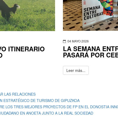
04 MAYO 2026
LA SEMANA ENT
O ITINERARIO
PASARÁ POR CE
O
Leer más...
R LAS RELACIONES
N ESTRATÉGICO DE TURISMO DE GIPUZKOA
TRE LOS TRES MEJORES PROYECTOS DE FP EN EL DONOSTIA IN
IUDADANO EN ANOETA JUNTO A LA REAL SOCIEDAD