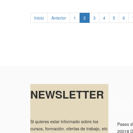
Inicio
Anterior
1
2
3
4
5
6
NEWSLETTER
Si quieres estar informado sobre los
Paseo d
cursos, formación, ofertas de trabajo, etc
20018 D