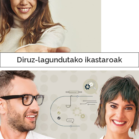
Diruz-lagundutako ikastaroak