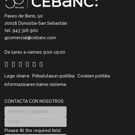
Paseo de Berio, 50
20018 Donostia-San Sebastián
tel. 943 316 900
gcomercial@cebanc.com
De lunes a viernes 9:00-19:00
Lege oharra
Pribatutasun-politika
Cookien politika
Informazioaren barne-sistema
CONTACTA CON NOSOTROS
Please fill the required field.