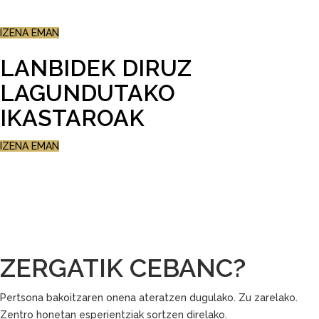
AZKENENGO PLAZAK!
IZENA EMAN
LANBIDEK DIRUZ
LAGUNDUTAKO
IKASTAROAK
IZENA EMAN
ZERGATIK CEBANC?
Pertsona bakoitzaren onena ateratzen dugulako. Zu zarelako.
Zentro honetan esperientziak sortzen direlako.