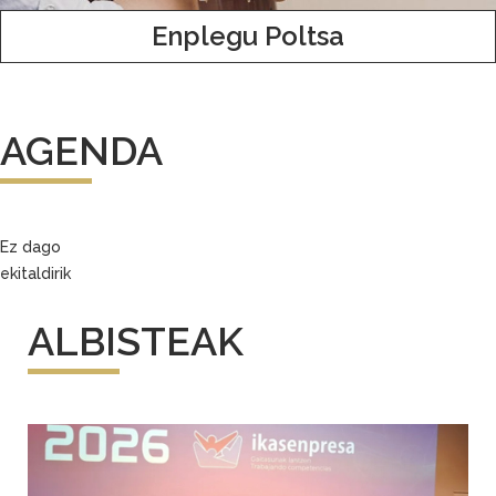
Enplegu Poltsa
AGENDA
Ez dago
ekitaldirik
ALBISTEAK