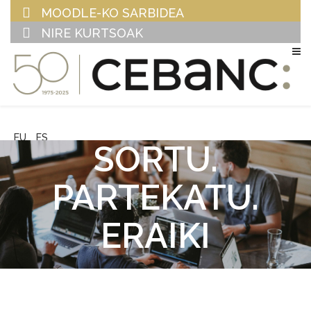
MOODLE-KO SARBIDEA
NIRE KURTSOAK
EU
ES
SORTU.
PARTEKATU.
ERAIKI