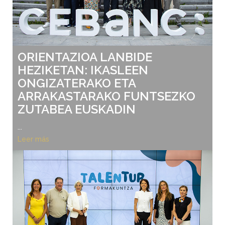
ORIENTAZIOA LANBIDE
HEZIKETAN: IKASLEEN
ONGIZATERAKO ETA
ARRAKASTARAKO FUNTSEZKO
ZUTABEA EUSKADIN
...
Leer más