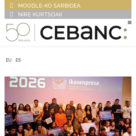
MOODLE-KO SARBIDEA
NIRE KURTSOAK
EU
ES