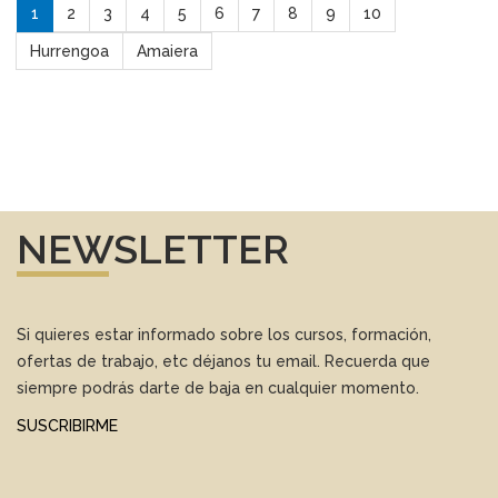
1
2
3
4
5
6
7
8
9
10
Hurrengoa
Amaiera
NEWSLETTER
Si quieres estar informado sobre los cursos, formación,
ofertas de trabajo, etc déjanos tu email. Recuerda que
siempre podrás darte de baja en cualquier momento.
SUSCRIBIRME