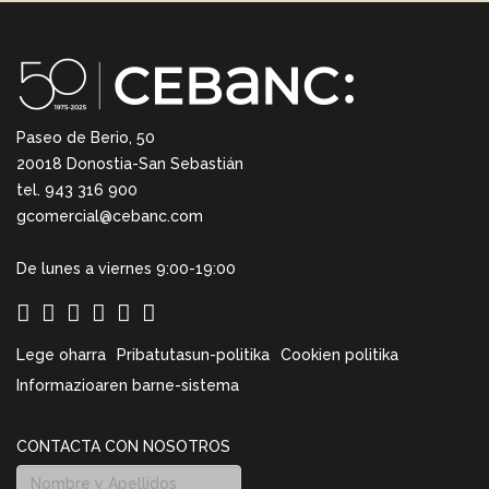
Paseo de Berio, 50
20018 Donostia-San Sebastián
tel. 943 316 900
gcomercial@cebanc.com
De lunes a viernes 9:00-19:00
Lege oharra
Pribatutasun-politika
Cookien politika
Informazioaren barne-sistema
CONTACTA CON NOSOTROS