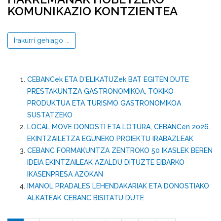
KOMUNIKAZIO KONTZIENTEA
Irakurri gehiago ...
CEBANCek ETA D'ELIKATUZek BAT EGITEN DUTE
PRESTAKUNTZA GASTRONOMIKOA, TOKIKO
PRODUKTUA ETA TURISMO GASTRONOMIKOA
SUSTATZEKO
LOCAL MOVE DONOSTI ETA LOTURA, CEBANCen 2026.
EKINTZAILETZA EGUNEKO PROIEKTU IRABAZLEAK
CEBANC FORMAKUNTZA ZENTROKO 50 IKASLEK BEREN
IDEIA EKINTZAILEAK AZALDU DITUZTE EIBARKO
IKASENPRESA AZOKAN
IMANOL PRADALES LEHENDAKARIAK ETA DONOSTIAKO
ALKATEAK CEBANC BISITATU DUTE