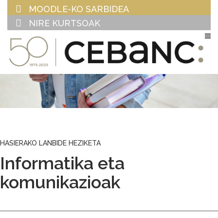
MOODLE-KO SARBIDEA
NIRE KURTSOAK
EU
ES
HASIERAKO LANBIDE HEZIKETA
Informatika eta
komunikazioak