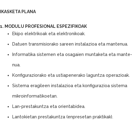
IKASKETA PLANA
1. MODULU PROFESIONAL ESPEZIFIKOAK
Ekipo elektrikoak eta elektronikoak.
Datuen transmisiorako sareen instalazioa eta mantenua.
Informatika sistemen eta osagaien muntaketa eta mante-
nua.
Konfiguraziorako eta ustiapenerako laguntza operazioak.
Sistema eragileen instalazioa eta konfigurazioa sistema
mikroinformatikoetan.
Lan-prestakuntza eta orientabidea.
Lantokietan prestakuntza (enpresetan praktikak).