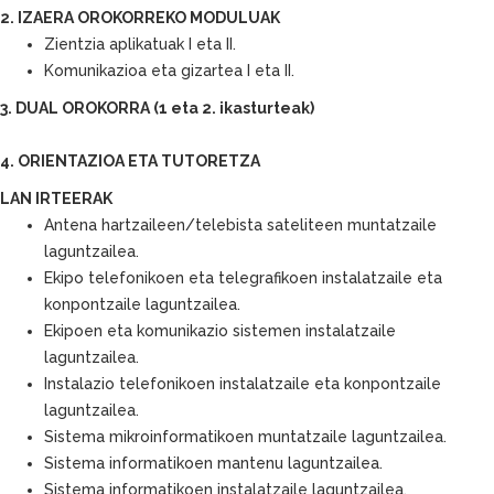
2. IZAERA OROKORREKO MODULUAK
Zientzia aplikatuak I eta II.
Komunikazioa eta gizartea I eta II.
3. DUAL OROKORRA (1 eta 2. ikasturteak)
4. ORIENTAZIOA ETA TUTORETZA
LAN IRTEERAK
Antena hartzaileen/telebista sateliteen muntatzaile
laguntzailea.
Ekipo telefonikoen eta telegrafikoen instalatzaile eta
konpontzaile laguntzailea.
Ekipoen eta komunikazio sistemen instalatzaile
laguntzailea.
Instalazio telefonikoen instalatzaile eta konpontzaile
laguntzailea.
Sistema mikroinformatikoen muntatzaile laguntzailea.
Sistema informatikoen mantenu laguntzailea.
Sistema informatikoen instalatzaile laguntzailea.