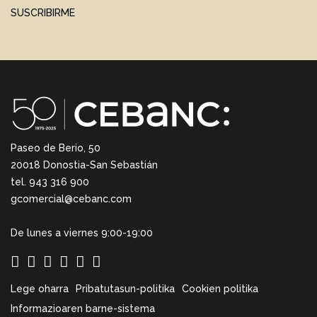
SUSCRIBIRME
Paseo de Berio, 50
20018 Donostia-San Sebastián
tel. 943 316 900
gcomercial@cebanc.com
De lunes a viernes 9:00-19:00
Lege oharra
Pribatutasun-politika
Cookien politika
Informazioaren barne-sistema