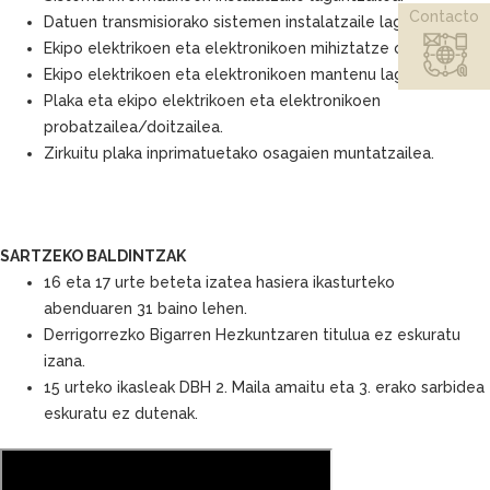
Contacto
Datuen transmisiorako sistemen instalatzaile laguntzailea.
Ekipo elektrikoen eta elektronikoen mihiztatze operadorea.
Ekipo elektrikoen eta elektronikoen mantenu laguntzailea.
Plaka eta ekipo elektrikoen eta elektronikoen
probatzailea/doitzailea.
Zirkuitu plaka inprimatuetako osagaien muntatzailea.
SARTZEKO BALDINTZAK
16 eta 17 urte beteta izatea hasiera ikasturteko
abenduaren 31 baino lehen.
Derrigorrezko Bigarren Hezkuntzaren titulua ez eskuratu
izana.
15 urteko ikasleak DBH 2. Maila amaitu eta 3. erako sarbidea
eskuratu ez dutenak.