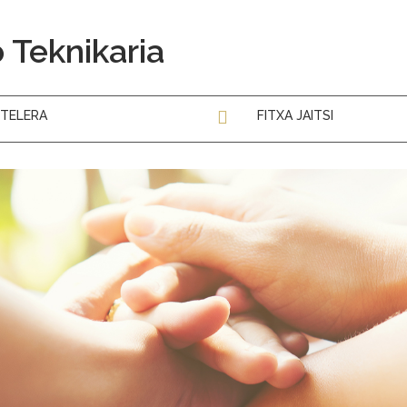
 Teknikaria
TELERA
FITXA JAITSI