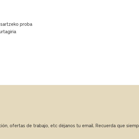
a sartzeko proba
urtagiria
ación, ofertas de trabajo, etc déjanos tu email. Recuerda que sie