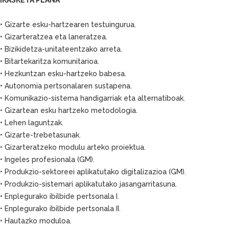
• Gizarte esku-hartzearen testuingurua.
• Gizarteratzea eta laneratzea.
• Bizikidetza-unitateentzako arreta.
• Bitartekaritza komunitarioa.
• Hezkuntzan esku-hartzeko babesa.
• Autonomia pertsonalaren sustapena.
• Komunikazio-sistema handigarriak eta alternatiboak.
• Gizartean esku hartzeko metodologia.
• Lehen laguntzak.
• Gizarte-trebetasunak.
• Gizarteratzeko modulu arteko proiektua.
• Ingeles profesionala (GM).
• Produkzio-sektoreei aplikatutako digitalizazioa (GM).
• Produkzio-sistemari aplikatutako jasangarritasuna.
• Enplegurako ibilbide pertsonala I.
• Enplegurako ibilbide pertsonala II.
• Hautazko moduloa.