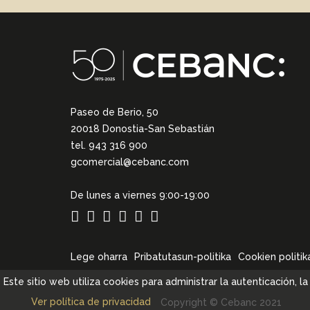
Paseo de Berio, 50
20018 Donostia-San Sebastián
tel. 943 316 900
gcomercial@cebanc.com
De lunes a viernes 9:00-19:00
Lege oharra
Pribatutasun-politika
Cookien politik
Este sitio web utiliza cookies para administrar la autenticación, 
Ver política de privacidad
Copyright © Cebanc 2021