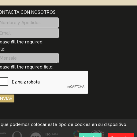
ONTACTA CON NOSOTROS
ease fill the required
eld.
ease fill the required field.
ENVIAR
pta que podemos colocar este tipo de cookies en su dispositivo.