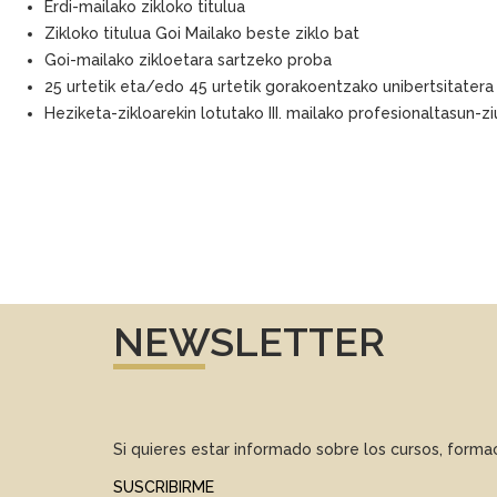
Erdi-mailako zikloko titulua
Zikloko titulua Goi Mailako beste ziklo bat
Goi-mailako zikloetara sartzeko proba
25 urtetik eta/edo 45 urtetik gorakoentzako unibertsitater
Heziketa-zikloarekin lotutako III. mailako profesionaltasun-zi
NEWSLETTER
Si quieres estar informado sobre los cursos, form
SUSCRIBIRME