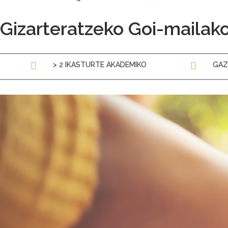
Gizarteratzeko Goi-mailako
> 2 IKASTURTE AKADEMIKO
GAZ