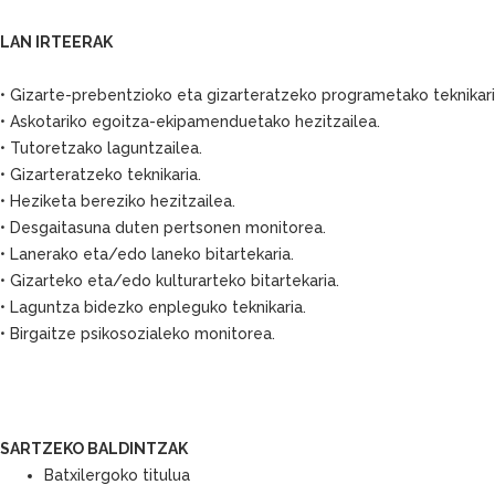
LAN IRTEERAK
• Gizarte-prebentzioko eta gizarteratzeko programetako teknikari
• Askotariko egoitza-ekipamenduetako hezitzailea.
• Tutoretzako laguntzailea.
• Gizarteratzeko teknikaria.
• Heziketa bereziko hezitzailea.
• Desgaitasuna duten pertsonen monitorea.
• Lanerako eta/edo laneko bitartekaria.
• Gizarteko eta/edo kulturarteko bitartekaria.
• Laguntza bidezko enpleguko teknikaria.
• Birgaitze psikosozialeko monitorea.
SARTZEKO BALDINTZAK
Batxilergoko titulua