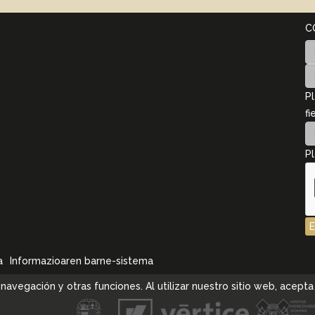
C
Pl
fi
Pl
a
Informazioaren barne-sistema
la navegación y otras funciones. Al utilizar nuestro sitio web, ace