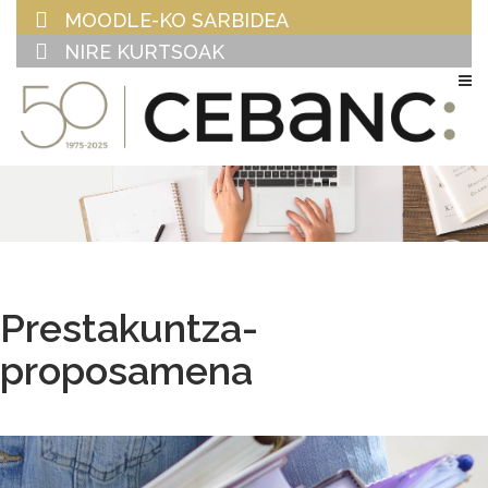
MOODLE-KO SARBIDEA
NIRE KURTSOAK
EU
ES
Prestakuntza-
proposamena