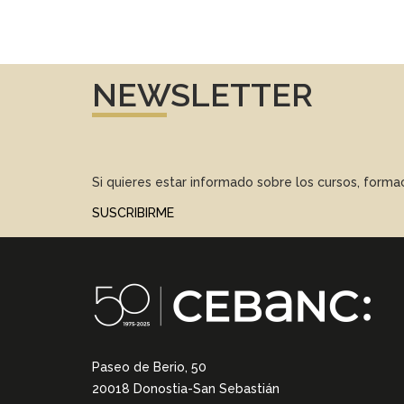
NEWSLETTER
Si quieres estar informado sobre los cursos, form
SUSCRIBIRME
Paseo de Berio, 50
20018 Donostia-San Sebastián