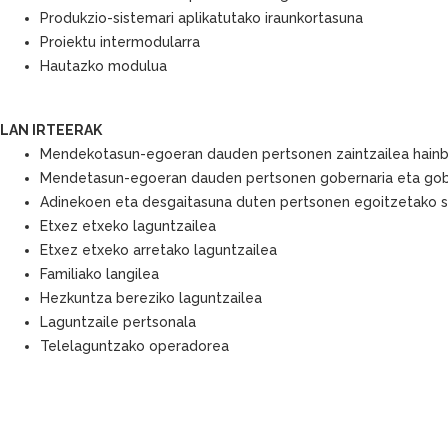
Produkzio-sistemari aplikatutako iraunkortasuna
Proiektu intermodularra
Hautazko modulua
LAN IRTEERAK
Mendekotasun-egoeran dauden pertsonen zaintzailea hain
Mendetasun-egoeran dauden pertsonen gobernaria eta gob
Adinekoen eta desgaitasuna duten pertsonen egoitzetako so
Etxez etxeko laguntzailea
Etxez etxeko arretako laguntzailea
Familiako langilea
Hezkuntza bereziko laguntzailea
Laguntzaile pertsonala
Telelaguntzako operadorea