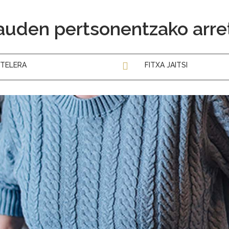
uden pertsonentzako arre
TELERA
FITXA JAITSI