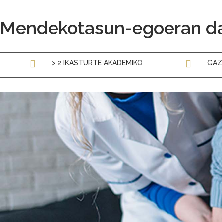
Mendekotasun-egoeran da
> 2 IKASTURTE AKADEMIKO
GAZ