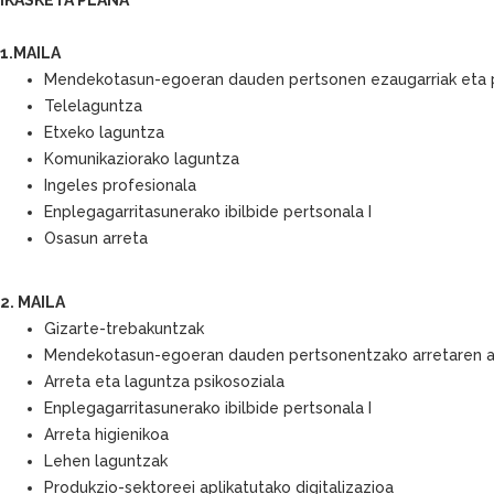
1.MAILA
Mendekotasun-egoeran dauden pertsonen ezaugarriak eta 
Telelaguntza
Etxeko laguntza
Komunikaziorako laguntza
Ingeles profesionala
Enplegagarritasunerako ibilbide pertsonala I
Osasun arreta
2. MAILA
Gizarte-trebakuntzak
Mendekotasun-egoeran dauden pertsonentzako arretaren 
Arreta eta laguntza psikosoziala
Enplegagarritasunerako ibilbide pertsonala I
Arreta higienikoa
Lehen laguntzak
Produkzio-sektoreei aplikatutako digitalizazioa