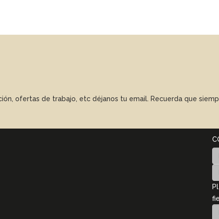
ación, ofertas de trabajo, etc déjanos tu email. Recuerda que sie
C
Pl
fi