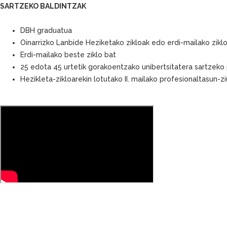
SARTZEKO BALDINTZAK
DBH graduatua
Oinarrizko Lanbide Heziketako zikloak edo erdi-mailako zikl
Erdi-mailako beste ziklo bat
25 edota 45 urtetik gorakoentzako unibertsitatera sartzeko
Hezikleta-zikloarekin lotutako II. mailako profesionaltasun-zi