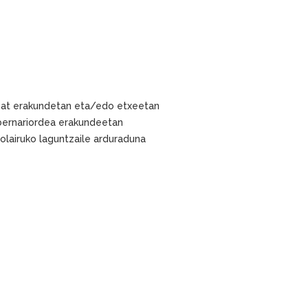
bat erakundetan eta/edo etxeetan
ernariordea erakundeetan
lairuko laguntzaile arduraduna