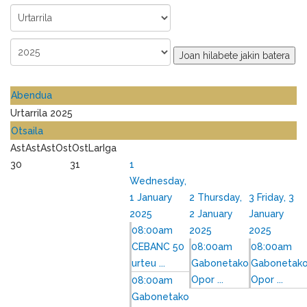
Joan hilabete jakin batera
Abendua
Urtarrila 2025
Otsaila
Ast
Ast
Ast
Ost
Ost
Lar
Iga
30
31
1
Wednesday,
1 January
2
Thursday,
3
Friday, 3
2025
2 January
January
08:00am
2025
2025
CEBANC 50
08:00am
08:00am
urteu ...
Gabonetako
Gabonetak
Opor ...
Opor ...
08:00am
Gabonetako