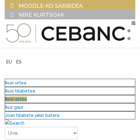
MOODLE-KO SARBIDEA
NIRE KURTSOAK
EU
ES
Ikusi urtea
Ikusi hilabetea
Ikusi astea
Ikus gaur
Joan hilabete jakin batera