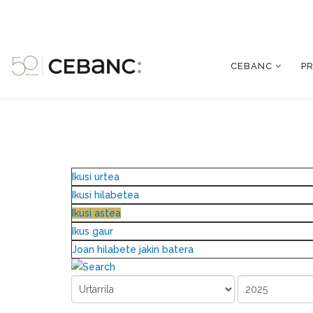
CEBANC
P
Ikusi urtea
Ikusi hilabetea
Ikusi astea
Ikus gaur
Joan hilabete jakin batera