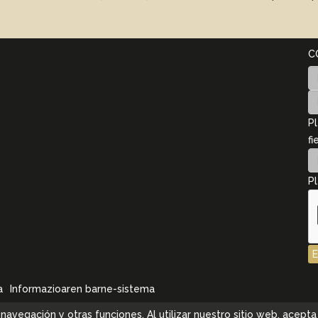
C
Pl
fi
Pl
a
Informazioaren barne-sistema
la navegación y otras funciones. Al utilizar nuestro sitio web, ace