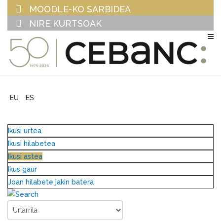
MOODLE-KO SARBIDEA
NIRE KURTSOAK
EU
ES
Ikusi urtea
Ikusi hilabetea
Ikusi astea
Ikus gaur
Joan hilabete jakin batera