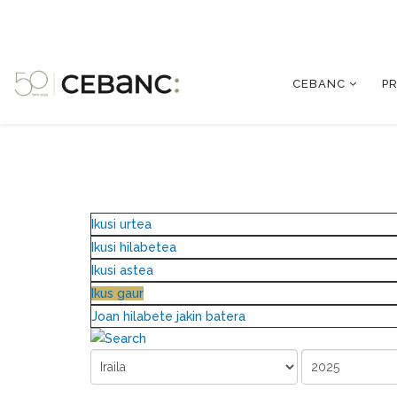
CEBANC
P
Ikusi urtea
Ikusi hilabetea
Ikusi astea
Ikus gaur
Joan hilabete jakin batera