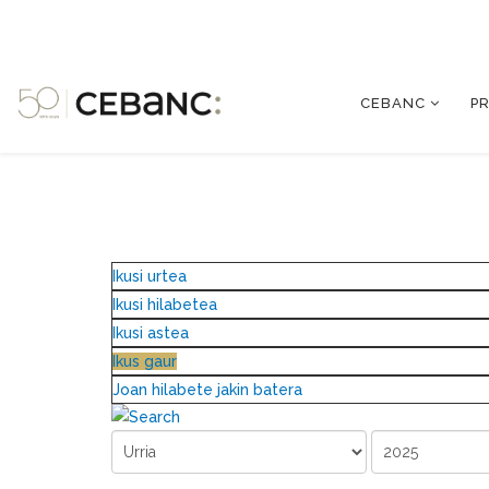
CEBANC
P
Ikusi urtea
Ikusi hilabetea
Ikusi astea
Ikus gaur
Joan hilabete jakin batera