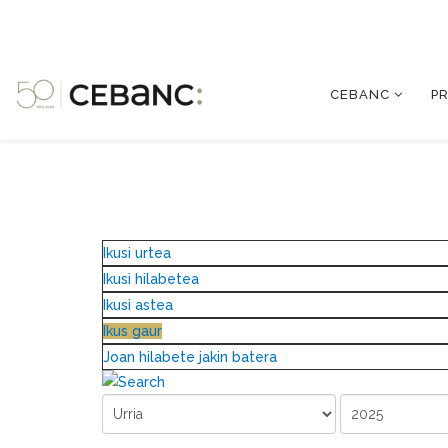
CEBANC
P
Ikusi urtea
Ikusi hilabetea
Ikusi astea
Ikus gaur
Joan hilabete jakin batera