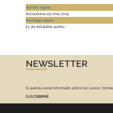
Aurreko eguna
Asteazkena 29 Urria 2025
Hurrengo eguna
Ez da ekitaldirik aurkitu
NEWSLETTER
Si quieres estar informado sobre los cursos, form
SUSCRIBIRME