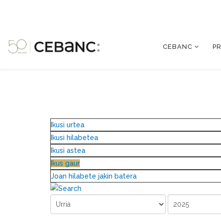
CEBANC
P
Ikusi urtea
Ikusi hilabetea
Ikusi astea
Ikus gaur
Joan hilabete jakin batera