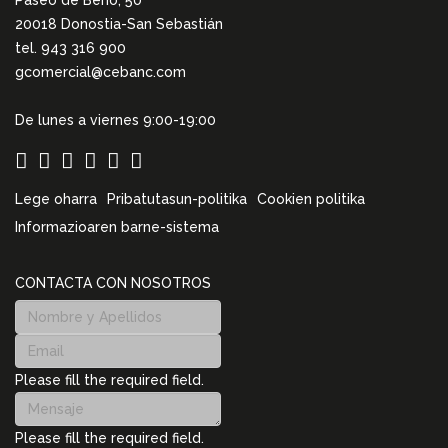
Paseo de Berio, 50
20018 Donostia-San Sebastián
tel. 943 316 900
gcomercial@cebanc.com
De lunes a viernes 9:00-19:00
Lege oharra
Pribatutasun-politika
Cookien politika
Informazioaren barne-sistema
CONTACTA CON NOSOTROS
Please fill the required field.
Please fill the required field.