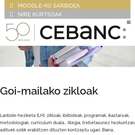
MOODLE-KO SARBIDEA
NIRE KURTSOAK
EU
ES
Goi-mailako zikloak
Lanbide-heziketa (LH), zikloak, ibilbideak, programak, ikastaroak,
metodologiak, curriculum duala… Alegia, trebetasunez hezkuntzan
adituek soilik erabiltzen dituzten kontzeptu ugari. Baina,