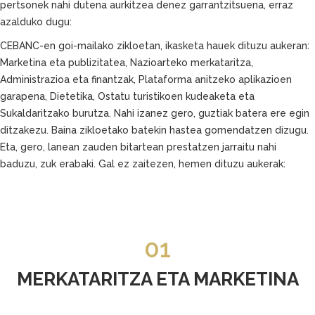
pertsonek nahi dutena aurkitzea denez garrantzitsuena, erraz
azalduko dugu:
CEBANC-en goi-mailako zikloetan, ikasketa hauek dituzu aukeran:
Marketina eta publizitatea, Nazioarteko merkataritza,
Administrazioa eta finantzak, Plataforma anitzeko aplikazioen
garapena, Dietetika, Ostatu turistikoen kudeaketa eta
Sukaldaritzako burutza. Nahi izanez gero, guztiak batera ere egin
ditzakezu. Baina zikloetako batekin hastea gomendatzen dizugu.
Eta, gero, lanean zauden bitartean prestatzen jarraitu nahi
baduzu, zuk erabaki. Gal ez zaitezen, hemen dituzu aukerak:
01
MERKATARITZA ETA MARKETINA