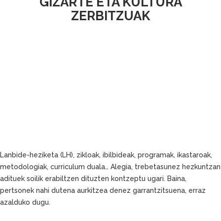
GIZARTE ETA KULTURA
ZERBITZUAK
Lanbide-heziketa (LH), zikloak, ibilbideak, programak, ikastaroak,
metodologiak, curriculum duala… Alegia, trebetasunez hezkuntzan
adituek soilik erabiltzen dituzten kontzeptu ugari. Baina,
pertsonek nahi dutena aurkitzea denez garrantzitsuena, erraz
azalduko dugu.