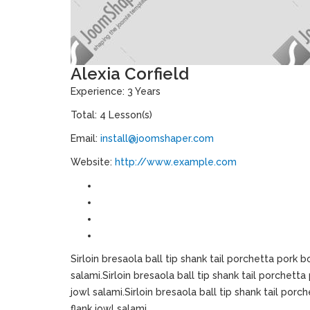
Alexia Corfield
Experience: 3 Years
Total: 4 Lesson(s)
Email:
install@joomshaper.com
Website:
http://www.example.com
Sirloin bresaola ball tip shank tail porchetta pork b
salami.Sirloin bresaola ball tip shank tail porchetta
jowl salami.Sirloin bresaola ball tip shank tail porc
flank jowl salami.