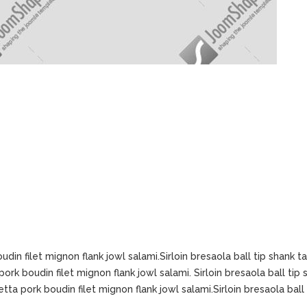
oudin filet mignon flank jowl salami.Sirloin bresaola ball tip shank t
 pork boudin filet mignon flank jowl salami. Sirloin bresaola ball tip
hetta pork boudin filet mignon flank jowl salami.Sirloin bresaola bal