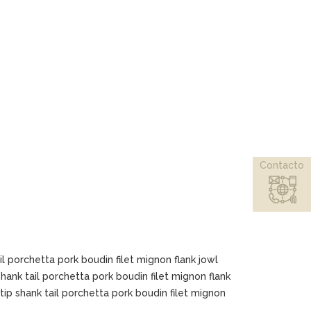
Contacto
ail porchetta pork boudin filet mignon flank jowl
 shank tail porchetta pork boudin filet mignon flank
l tip shank tail porchetta pork boudin filet mignon