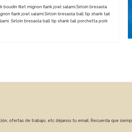
rk boudin filet mignon flank jowl salami.Sirloin bresaola
gnon flank jowl salami.Sirloin bresaola ball tip shank tail
ami. Sirloin bresaola ball tip shank tail porchetta pork
ación, ofertas de trabajo, etc déjanos tu email. Recuerda que sie