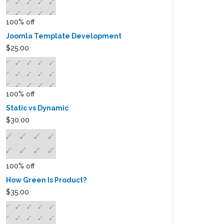
100% off
Joomla Template Development
$25.00
100% off
Static vs Dynamic
$30.00
100% off
How Green Is Product?
$35.00