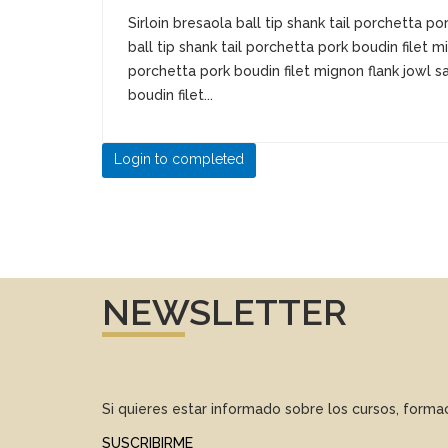
Sirloin bresaola ball tip shank tail porchetta po
ball tip shank tail porchetta pork boudin filet mi
porchetta pork boudin filet mignon flank jowl sal
boudin filet...
Login to completed
NEWSLETTER
Si quieres estar informado sobre los cursos, form
SUSCRIBIRME