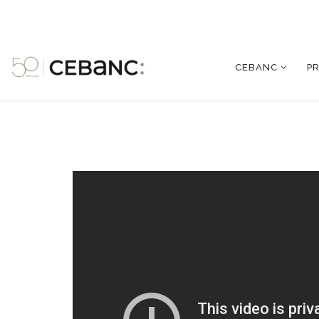
CEBANC
P