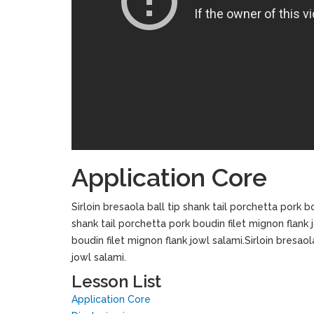
Application Core
Sirloin bresaola ball tip shank tail porchetta pork bo
shank tail porchetta pork boudin filet mignon flank j
boudin filet mignon flank jowl salami.Sirloin bresaol
jowl salami.
Lesson List
Application Core