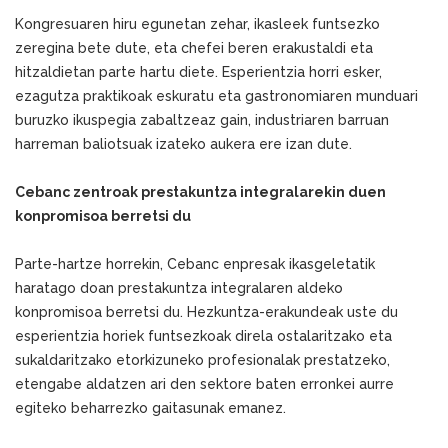
Kongresuaren hiru egunetan zehar, ikasleek funtsezko
zeregina bete dute, eta chefei beren erakustaldi eta
hitzaldietan parte hartu diete. Esperientzia horri esker,
ezagutza praktikoak eskuratu eta gastronomiaren munduari
buruzko ikuspegia zabaltzeaz gain, industriaren barruan
harreman baliotsuak izateko aukera ere izan dute.
Cebanc zentroak prestakuntza integralarekin duen
konpromisoa berretsi du
Parte-hartze horrekin, Cebanc enpresak ikasgeletatik
haratago doan prestakuntza integralaren aldeko
konpromisoa berretsi du. Hezkuntza-erakundeak uste du
esperientzia horiek funtsezkoak direla ostalaritzako eta
sukaldaritzako etorkizuneko profesionalak prestatzeko,
etengabe aldatzen ari den sektore baten erronkei aurre
egiteko beharrezko gaitasunak emanez.