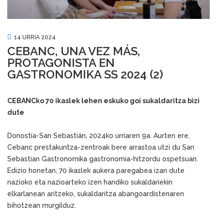
14 URRIA 2024
CEBANC, UNA VEZ MÁS,
PROTAGONISTA EN
GASTRONOMIKA SS 2024 (2)
CEBANCko 70 ikaslek lehen eskuko goi sukaldaritza bizi
dute
Donostia-San Sebastián, 2024ko urriaren 9a. Aurten ere,
Cebanc prestakuntza-zentroak bere arrastoa utzi du San
Sebastian Gastronomika gastronomia-hitzordu ospetsuan.
Edizio honetan, 70 ikaslek aukera paregabea izan dute
nazioko eta nazioarteko izen handiko sukaldariekin
elkarlanean aritzeko, sukaldaritza abangoardistenaren
bihotzean murgilduz.