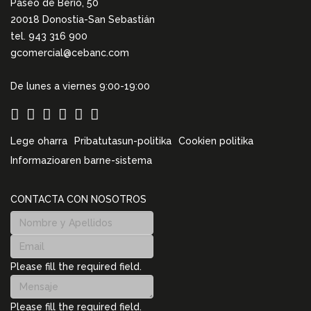
Paseo de Berio, 50
20018 Donostia-San Sebastián
tel. 943 316 900
gcomercial@cebanc.com
De lunes a viernes 9:00-19:00
Lege oharra
Pribatutasun-politika
Cookien politika
Informazioaren barne-sistema
CONTACTA CON NOSOTROS
Please fill the required field.
Please fill the required field.