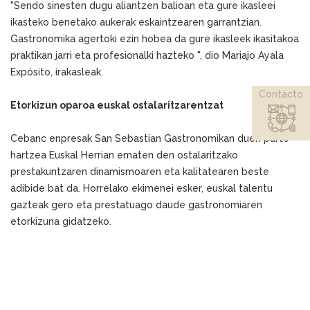
"Sendo sinesten dugu aliantzen balioan eta gure ikasleei
ikasteko benetako aukerak eskaintzearen garrantzian.
Gastronomika agertoki ezin hobea da gure ikasleek ikasitakoa
praktikan jarri eta profesionalki hazteko ", dio Mariajo Ayala
Expósito, irakasleak.
Contacto
Etorkizun oparoa euskal ostalaritzarentzat
Cebanc enpresak San Sebastian Gastronomikan duen parte-
hartzea Euskal Herrian ematen den ostalaritzako
prestakuntzaren dinamismoaren eta kalitatearen beste
adibide bat da. Horrelako ekimenei esker, euskal talentu
gazteak gero eta prestatuago daude gastronomiaren
etorkizuna gidatzeko.