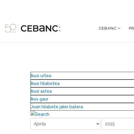
CEBANC
P
Ikusi urtea
Ikusi hilabetea
Ikusi astea
Ikus gaur
Joan hilabete jakin batera