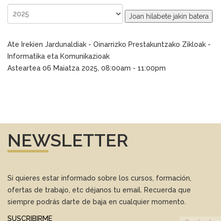
Joan hilabete jakin batera
Ate Irekien Jardunaldiak - Oinarrizko Prestakuntzako Zikloak -
Informatika eta Komunikazioak
Asteartea 06 Maiatza 2025, 08:00am - 11:00pm
NEWSLETTER
Si quieres estar informado sobre los cursos, formación,
ofertas de trabajo, etc déjanos tu email. Recuerda que
siempre podrás darte de baja en cualquier momento.
SUSCRIBIRME