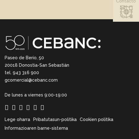
Contacto
Paseo de Berio, 50
20018 Donostia-San Sebastián
tel. 943 316 900
gcomercial@cebanc.com
De lunes a viernes 9:00-19:00
Lege oharra
Pribatutasun-politika
Cookien politika
Informazioaren barne-sistema