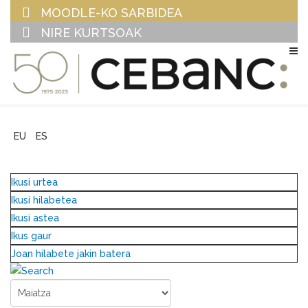
MOODLE-KO SARBIDEA
NIRE KURTSOAK
EU
ES
Ikusi urtea
Ikusi hilabetea
Ikusi astea
Ikus gaur
Joan hilabete jakin batera