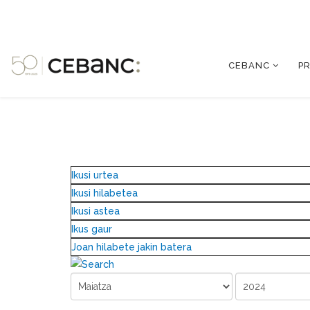
CEBANC
P
Ikusi urtea
Ikusi hilabetea
Ikusi astea
Ikus gaur
Joan hilabete jakin batera