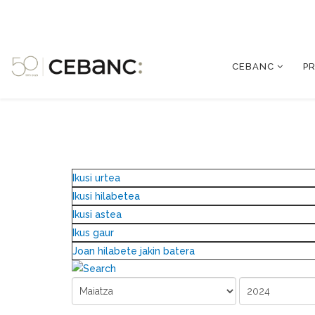
CEBANC
P
Ikusi urtea
Ikusi hilabetea
Ikusi astea
Ikus gaur
Joan hilabete jakin batera