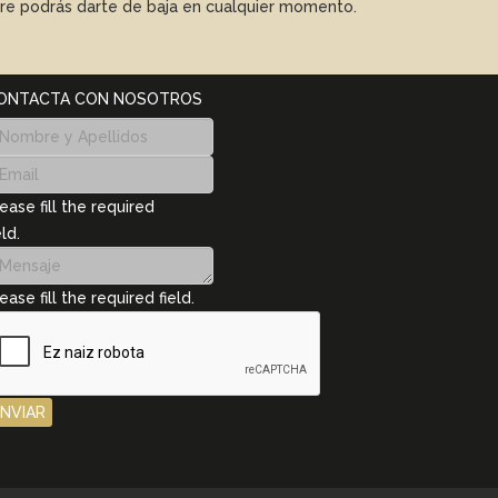
mpre podrás darte de baja en cualquier momento.
ONTACTA CON NOSOTROS
ease fill the required
eld.
ease fill the required field.
ENVIAR