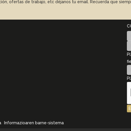
ación, ofertas de trabajo, etc déjanos tu email. Recuerda que sie
C
Pl
fi
Pl
a
Informazioaren barne-sistema