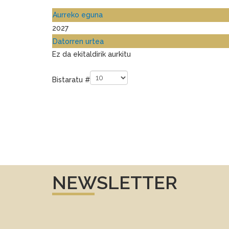
Aurreko eguna
2027
Datorren urtea
Ez da ekitaldirik aurkitu
Pagination List Limit
Bistaratu #
NEWSLETTER