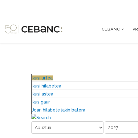
CEBANC
P
Ikusi urtea
Ikusi hilabetea
Ikusi astea
Ikus gaur
Joan hilabete jakin batera