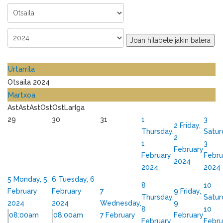
Joan hilabete jakin batera
Urtarrila
Otsaila 2024
Martxoa
Ast
Ast
Ast
Ost
Ost
Lar
Iga
29
30
31
1
3
2
Friday,
Thursday,
Satur
2
1
3
February
February
Febru
2024
2024
2024
5
Monday, 5
6
Tuesday, 6
8
10
February
February
7
9
Friday,
Thursday,
Satur
2024
2024
Wednesday,
9
8
10
08:00am
08:00am
7 February
February
February
Febru