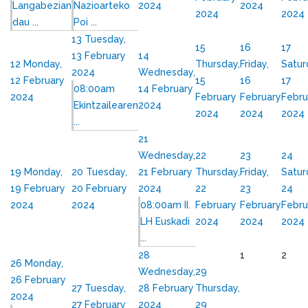
Langabezian
Nazioarteko
2024
2024
2024
2024
dau ...
Poi ...
13
Tuesday,
15
16
17
13 February
14
12
Monday,
Thursday,
Friday,
Satur
2024
Wednesday,
12 February
15
16
17
08:00am
14 February
2024
February
February
Febru
Ekintzailearen
2024
2024
2024
2024
...
21
Wednesday,
22
23
24
19
Monday,
20
Tuesday,
21 February
Thursday,
Friday,
Satur
19 February
20 February
2024
22
23
24
2024
2024
08:00am II.
February
February
Febru
LH Euskadi
2024
2024
2024
...
28
1
2
26
Monday,
Wednesday,
29
26 February
27
Tuesday,
28 February
Thursday,
2024
27 February
2024
29