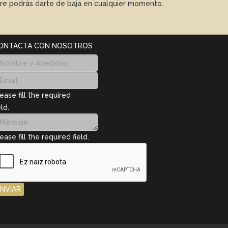
mpre podrás darte de baja en cualquier momento.
ONTACTA CON NOSOTROS
ease fill the required
eld.
ease fill the required field.
ENVIAR