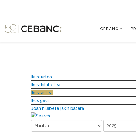
CEBANC
P
Ikusi urtea
Ikusi hilabetea
Ikusi astea
Ikus gaur
Joan hilabete jakin batera