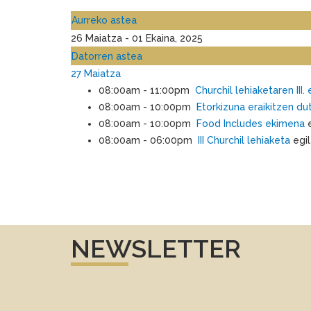
Aurreko astea
26 Maiatza - 01 Ekaina, 2025
Datorren astea
27 Maiatza
08:00am - 11:00pm
Churchil lehiaketaren III.
08:00am - 10:00pm
Etorkizuna eraikitzen du
08:00am - 10:00pm
Food Includes ekimena
08:00am - 06:00pm
III Churchil lehiaketa
egi
NEWSLETTER