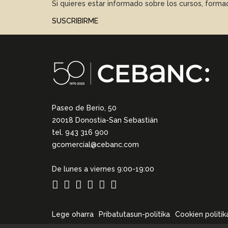
Si quieres estar informado sobre los cursos, form
SUSCRIBIRME
Paseo de Berio, 50
20018 Donostia-San Sebastián
tel. 943 316 900
gcomercial@cebanc.com
De lunes a viernes 9:00-19:00
Lege oharra
Pribatutasun-politika
Cookien politik