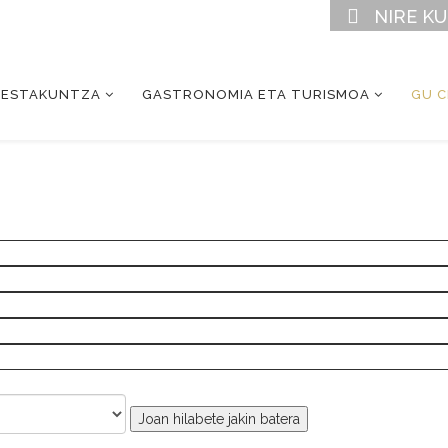
NIRE K
RESTAKUNTZA
GASTRONOMIA ETA TURISMOA
GU 
Joan hilabete jakin batera