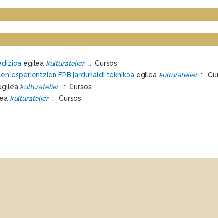
 edizioa
egilea
kulturatelier
:: Cursos
ten esperientzien FPB jardunaldi teknikoa
egilea
kulturatelier
:: Cu
egilea
kulturatelier
:: Cursos
lea
kulturatelier
:: Cursos