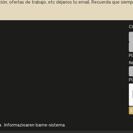
ación, ofertas de trabajo, etc déjanos tu email. Recuerda que sie
C
Pl
fi
Pl
a
Informazioaren barne-sistema