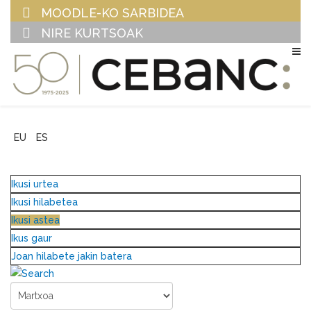
MOODLE-KO SARBIDEA
NIRE KURTSOAK
EU
ES
Ikusi urtea
Ikusi hilabetea
Ikusi astea
Ikus gaur
Joan hilabete jakin batera