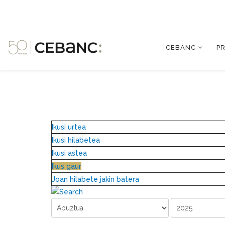
CEBANC
P
Ikusi urtea
Ikusi hilabetea
Ikusi astea
Ikus gaur
Joan hilabete jakin batera