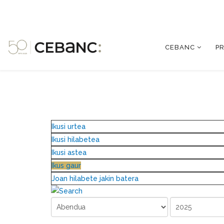
CEBANC
P
Ikusi urtea
Ikusi hilabetea
Ikusi astea
Ikus gaur
Joan hilabete jakin batera